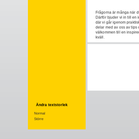
Frågorna är många när du
Därför bjuder vi in till en
där vi går igenom praktis
delar med av oss av tips 
välkommen till en inspire
kväll.
Läs mer och anmäl dig h
Ändra textstorlek
Normal
Större